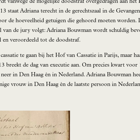
dt vanwege de mogelijke doodstraf overgedragen aan het 
13 staat Adriana terecht in de gerechtszaal in de Gevange
door de hoeveelheid getuigen die gehoord moeten worden. 
l van de jury volgt: Adriana Bouwman wordt schuldig be
l en veroordeeld tot de doodstraf.
cassatie te gaan bij het Hof van Cassatie in Parijs, maar h
 breekt de dag van executie aan. Om precies kwart voor 1
tst neer in Den Haag én in Nederland. Adriana Bouwman he
enige vrouw in Den Haag én de laatste persoon in Nederlan
.