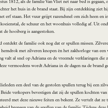
tus 1812, als de familie Van Vliet net naar bed is gegaan,
chter het huis in de brand staat. Bij zijn ontdekking ziet h
t erf staan. Het vuur grijpt razendsnel om zich heen en 
koeienstal, de schuur en het woonhuis volledig af. Uit on
at de hooiberg is aangestoken.
 ontdekt de familie ook nog dat er spullen missen. Zilver
n hemdrok met zilveren knopen én het zakhorloge van een 
 valt al snel op Adriana en de vreemde verklaringen die zij
eze vermoedens wordt Adriana in de dagen na de brand gea
ieleden een deel van de gestolen spullen terug bij een zil
Beide verkopers bevestigen dat zij de spullen kochten v
eerd met deze nieuwe feiten en bekent. Ze vertelt dat ze 
igheid brengen van de spullen van de familie. Tijdens deze 