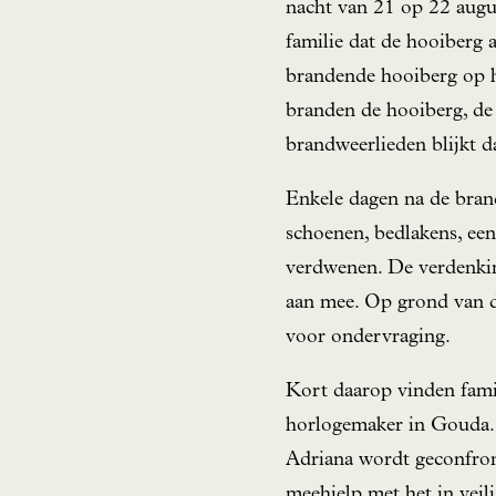
nacht van 21 op 22 augus
familie dat de hooiberg a
brandende hooiberg op he
branden de hooiberg, de 
brandweerlieden blijkt d
Enkele dagen na de brand
schoenen, bedlakens, ee
verdwenen. De verdenking
aan mee. Op grond van d
voor ondervraging.
Kort daarop vinden famil
horlogemaker in Gouda. 
Adriana wordt geconfront
meehielp met het in veil