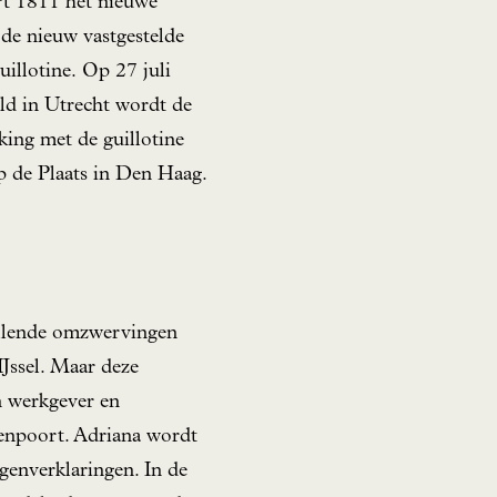
rt 1811 het nieuwe
de nieuw vastgestelde
illotine. Op 27 juli
eld in Utrecht wordt de
ing met de guillotine
p de Plaats in Den Haag.
illende omzwervingen
IJssel. Maar deze
an werkgever en
genpoort. Adriana wordt
igenverklaringen. In de