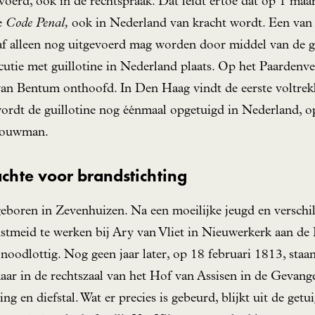
oerd, ook in de rechtspraak. Dat leidt ertoe dat op 1 maa
de
Code Penal,
ook in Nederland van kracht wordt. Een van 
af alleen nog uitgevoerd mag worden door middel van de gu
cutie met guillotine in Nederland plaats. Op het Paardenv
n Bentum onthoofd. In Den Haag vindt de eerste voltrekk
wordt de guillotine nog éénmaal opgetuigd in Nederland, o
Bouwman.
chte voor brandstichting
eboren in Zevenhuizen. Na een moeilijke jeugd en versch
nstmeid te werken bij Ary van Vliet in Nieuwerkerk aan de 
 noodlottig. Nog geen jaar later, op 18 februari 1813, sta
kaar in de rechtszaal van het Hof van Assisen in de Gevan
ng en diefstal. Wat er precies is gebeurd, blijkt uit de getu